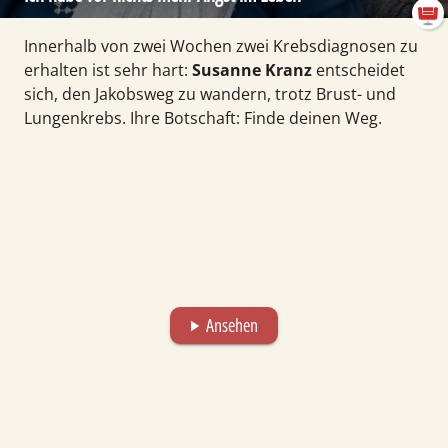
Innerhalb von zwei Wochen zwei Krebs­diagnosen zu
er­hal­ten ist sehr hart:
Susanne Kranz
entscheidet
sich, den Jakobs­weg zu wandern, trotz Brust- und
Lungen­krebs. Ihre Botschaft: Finde deinen Weg.
Ansehen
play_arrow