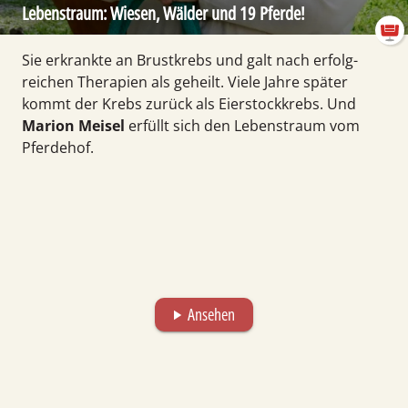
Lebens­traum: Wiesen, Wälder und 19 Pferde!
Sie erkrankte an Brust­krebs und galt nach erfolg­
reichen Thera­pien als ge­heilt. Viele Jahre später
kommt der Krebs zurück als Eierstock­krebs. Und
Marion Meisel
erfüllt sich den Lebens­traum vom
Pferde­hof.
Ansehen
play_arrow