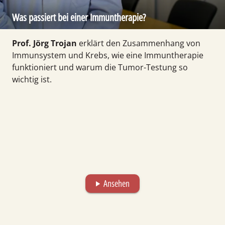
Was passiert bei einer Immuntherapie?
Prof. Jörg Trojan
erklärt den Zusammen­hang von
Immun­system und Krebs, wie eine Immun­therapie
funktioniert und warum die Tumor-Testung so
wichtig ist.
Ansehen
play_arrow