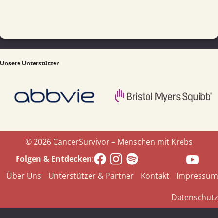
Unsere Unterstützer
© 2026 CancerSurvivor – Menschen mit Krebs
Spotify.com
Folgen & Entdecken
:
Über Uns
Unterstützer & Partner
Kontakt
Impressum
Datenschutz