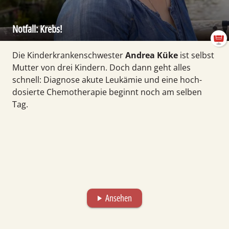
Notfall: Krebs!
Die Kinder­kranken­schwester
Andrea Küke
ist selbst
Mutter von drei Kindern. Doch dann geht alles
schnell: Diagnose akute Leukä­mie und eine hoch­
dosierte Chemo­therapie be­ginnt noch am selben
Tag.
Ansehen
play_arrow