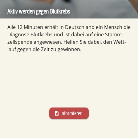
Aktiv werden gegen Blutkrebs
Alle 12 Minuten erhält in Deutsch­land ein Mensch die
Diagnose Blut­krebs und ist dabei auf eine Stamm­
zell­spende angewiesen. Helfen Sie dabei, den Wett­
lauf gegen die Zeit zu gewinnen.
Informieren
description