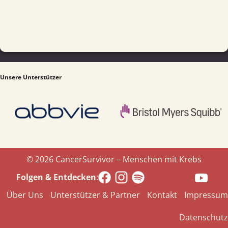
Unsere Unterstützer
© 2026 CancerSurvivor – Menschen mit Krebs
Spotify.com
Folgen & Entdecken
:
Über Uns
Unterstützer & Partner
Kontakt
Impressum
Datenschutz