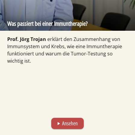
Was passiert bei einer Immuntherapie?
Prof. Jörg Trojan
erklärt den Zusammen­hang von
Immun­system und Krebs, wie eine Immun­therapie
funktioniert und warum die Tumor-Testung so
wichtig ist.
Ansehen
play_arrow