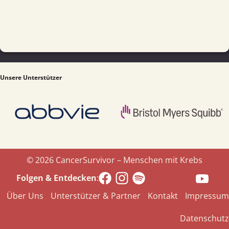
Unsere Unterstützer
© 2026 CancerSurvivor – Menschen mit Krebs
Spotify.com
Folgen & Entdecken
:
Über Uns
Unterstützer & Partner
Kontakt
Impressum
Datenschutz