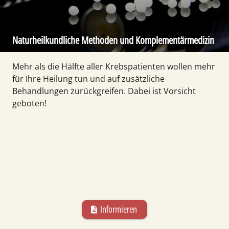
Natur­heilkund­liche Methoden und Komple­mentär­medizin
Mehr als die Hälfte aller Krebs­patienten wollen mehr
für Ihre Heilung tun und auf zusätzliche
Behandlungen zurück­greifen. Dabei ist Vorsicht
geboten!
Informieren
description