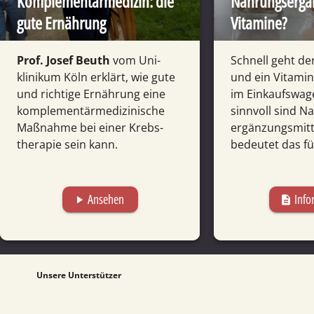
Komplementärmedizin: die
Nahrungs­ergä
gute Ernährung
Vitamine?
Prof. Josef Beuth
vom Uni­
Schnell geht der
klinikum Köln erklärt, wie gute
und ein Vitamin­
und richtige Ernäh­rung eine
im Einkaufs­wag
komplementär­medizinische
sinnvoll sind N
Maß­nahme bei einer Krebs­
ergänzungs­mit
therapie sein kann.
bedeutet das fü
Ansehen
Info
play_arrow
description
Unsere Unterstützer