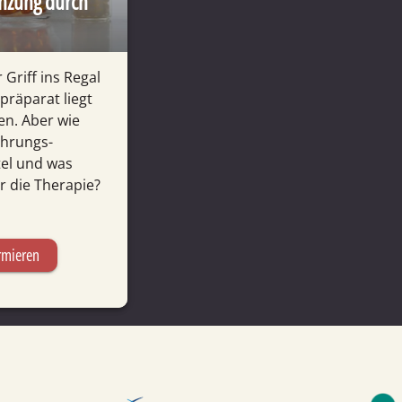
nzung durch
 Griff ins Regal
präparat liegt
en. Aber wie
ahrungs­
tel und was
r die Therapie?
rmieren