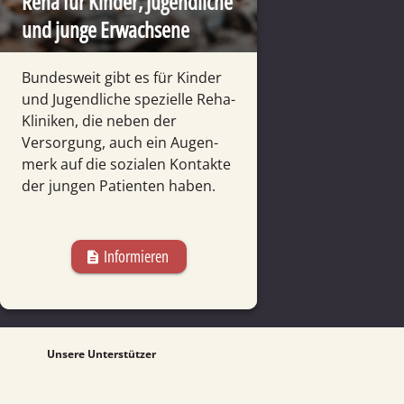
Reha für Kinder, Jugend­liche
und junge Erwachsene
Bundesweit gibt es für Kinder
und Jugend­liche spezielle Reha-
Kliniken, die neben der
Versorgung, auch ein Augen­
merk auf die sozialen Kontakte
der jungen Patienten haben.
Informieren
description
Unsere Unterstützer