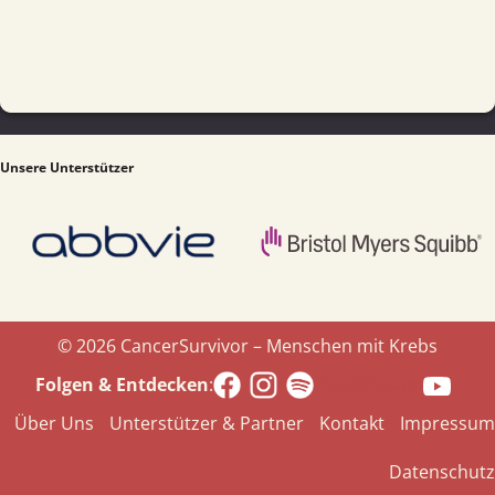
Unsere Unterstützer
© 2026 CancerSurvivor – Menschen mit Krebs
Spotify.com
Folgen & Entdecken
:
Über Uns
Unterstützer & Partner
Kontakt
Impressum
Datenschutz