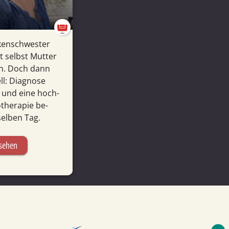
ken­schwester
t selbst Mutter
rn. Doch dann
ll: Diagnose
 und eine hoch­
therapie be­
elben Tag.
sehen