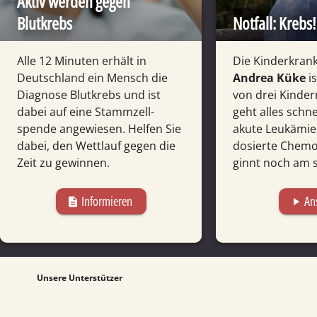
Aktiv werden gegen
Blutkrebs
Notfall: Krebs!
Alle 12 Minuten erhält in
Die Kinder­kran
Deutsch­land ein Mensch die
Andrea Küke
is
Diagnose Blut­krebs und ist
von drei Kinde
dabei auf eine Stamm­zell­
geht alles schne
spende angewiesen. Helfen Sie
akute Leukä­mie
dabei, den Wett­lauf gegen die
dosierte Chemo­
Zeit zu gewinnen.
ginnt noch am s
Informieren
An
description
play_arrow
Unsere Unterstützer