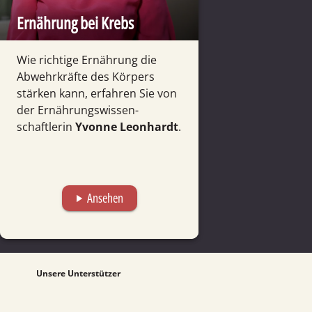
Ernährung bei Krebs
Wie richtige Ernäh­rung die
Abwehr­kräfte des Körpers
stärken kann, erfahren Sie von
der Ernäh­rungs­wissen­
schaftlerin
Yvonne Leonhardt
.
Ansehen
play_arrow
Unsere Unterstützer