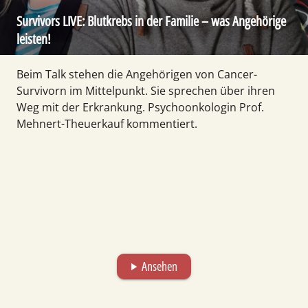
Survivors LIVE: Blut­krebs in der Familie – was Ange­hörige
leisten!
Beim Talk stehen die Ange­hörigen von Cancer­
Survivorn im Mittel­punkt. Sie sprechen über ihren
Weg mit der Erkran­kung. Psycho­onkologin Prof.
Mehnert-Theuer­kauf kommen­tiert.
Ansehen
play_arrow