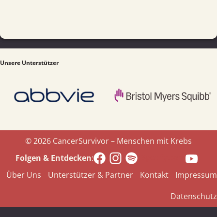
Unsere Unterstützer
© 2026 CancerSurvivor – Menschen mit Krebs
Spotify.com
Folgen & Entdecken
:
Über Uns
Unterstützer & Partner
Kontakt
Impressum
Datenschutz