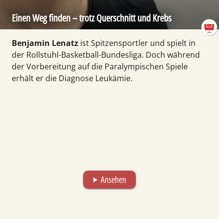
Einen Weg finden – trotz Quer­schnitt und Krebs
Benjamin Lenatz
ist Spitzen­sport­ler und spielt in
der Roll­stuhl-Basket­ball-Bundes­liga. Doch während
der Vor­be­rei­tung auf die Para­lympischen Spiele
erhält er die Diagnose Leukämie.
Ansehen
play_arrow