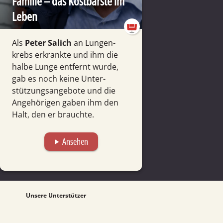
Familie – das Kostbarste im
Leben
Als
Peter Salich
an Lungen­
krebs erkrankte und ihm die
halbe Lunge entfernt wurde,
gab es noch keine Unter­
stützungs­angebote und die
Ange­hörigen gaben ihm den
Halt, den er brauchte.
Ansehen
play_arrow
Unsere Unterstützer