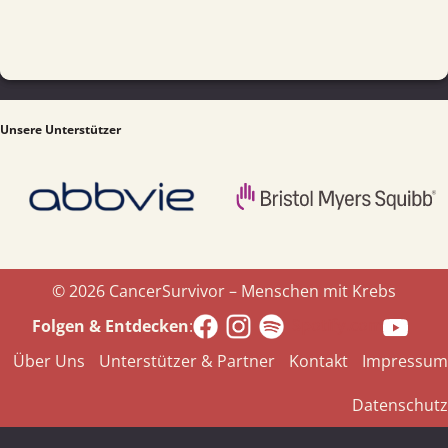
Unsere Unterstützer
© 2026 CancerSurvivor – Menschen mit Krebs
Spotify.com
Folgen & Entdecken
:
Über Uns
Unterstützer & Partner
Kontakt
Impressum
Datenschutz