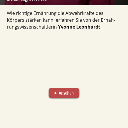
Wie richtige Ernäh­rung die Abwehr­kräfte des
Körpers stärken kann, erfahren Sie von der Ernäh­
rungs­wissen­schaftlerin
Yvonne Leonhardt
.
Ansehen
play_arrow