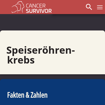
search
Speise­röhren­
krebs
Fakten & Zahlen