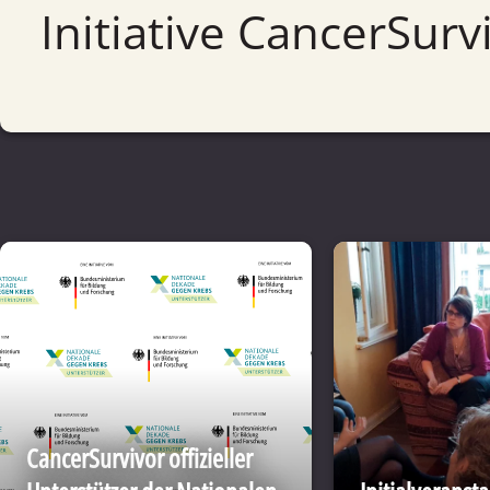
Initiative CancerSurv
CancerSurvivor offizieller