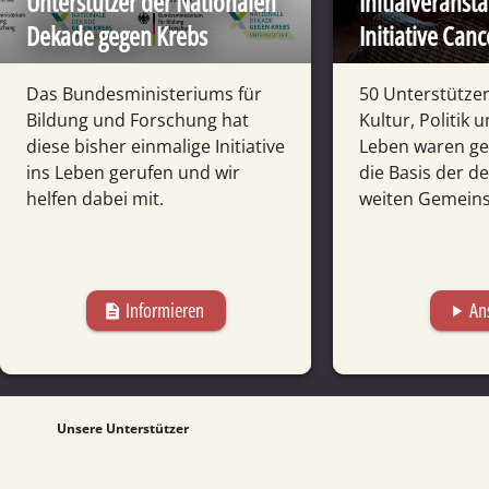
Unterstützer der Nationalen
Initial­ver­anst
Dekade gegen Krebs
Initiative Can
Das Bundes­ministeriums für
50 Unter­stützer
Bildung und Forschung hat
Kultur, Politik 
diese bisher einmalige Initiative
Leben waren g
ins Leben gerufen und wir
die Basis der de
helfen dabei mit.
weiten Gemeinsc
Informieren
An
description
play_arrow
Unsere Unterstützer