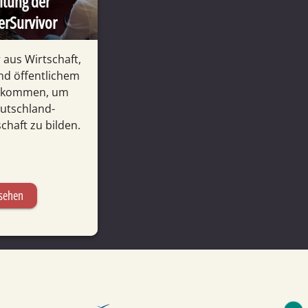
altung der
cerSurvivor
 aus Wirtschaft,
und öffentlichem
ekommen, um
utsch­land­
haft zu bilden.
sehen