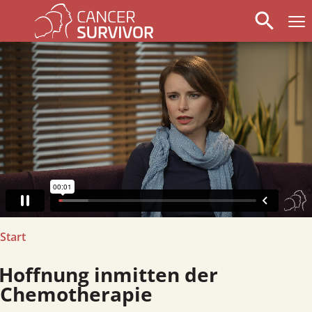
search
arrow_left
stop_circle
arrow_right
Start
offnung inmitten der
Chemotherapie