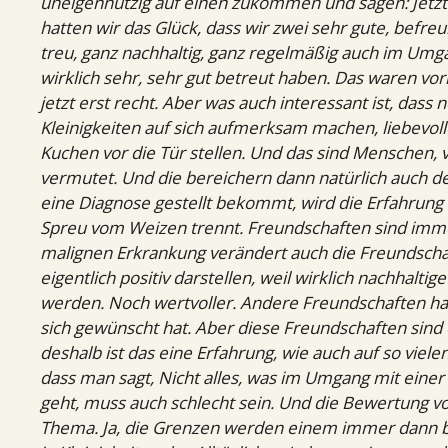
uneigennützig auf einen zukommen und sagen: Jetzt h
hatten wir das Glück, dass wir zwei sehr gute, befre
treu, ganz nachhaltig, ganz regelmäßig auch im Umg
wirklich sehr, sehr gut betreut haben. Das waren vo
jetzt erst recht. Aber was auch interessant ist, da
Kleinigkeiten auf sich aufmerksam machen, liebevoll
Kuchen vor die Tür stellen. Und das sind Menschen, 
vermutet. Und die bereichern dann natürlich auch d
eine Diagnose gestellt bekommt, wird die Erfahrung 
Spreu vom Weizen trennt. Freundschaften sind imme
malignen Erkrankung verändert auch die Freundschaf
eigentlich positiv darstellen, weil wirklich nachhalti
werden. Noch wertvoller. Andere Freundschaften halt
sich gewünscht hat. Aber diese Freundschaften sind
deshalb ist das eine Erfahrung, wie auch auf so viel
dass man sagt, Nicht alles, was im Umgang mit einer
geht, muss auch schlecht sein. Und die Bewertung vo
Thema. Ja, die Grenzen werden einem immer dann b