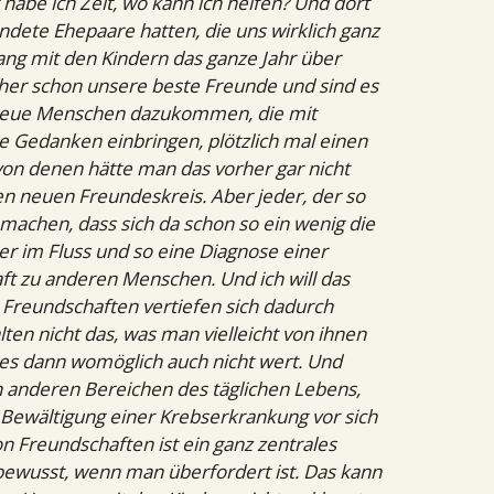
abe ich Zeit, wo kann ich helfen? Und dort
undete Ehepaare hatten, die uns wirklich ganz
ang mit den Kindern das ganze Jahr über
rher schon unsere beste Freunde und sind es
ss neue Menschen dazukommen, die mit
e Gedanken einbringen, plötzlich mal einen
von denen hätte man das vorher gar nicht
en neuen Freundeskreis. Aber jeder, der so
machen, dass sich da schon so ein wenig die
r im Fluss und so eine Diagnose einer
t zu anderen Menschen. Und ich will das
ge Freundschaften vertiefen sich dadurch
en nicht das, was man vielleicht von ihnen
 es dann womöglich auch nicht wert. Und
en anderen Bereichen des täglichen Lebens,
 Bewältigung einer Krebserkrankung vor sich
n Freundschaften ist ein ganz zentrales
ewusst, wenn man überfordert ist. Das kann