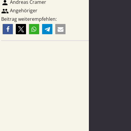
person
Andreas Cramer
group
Angehöriger
Beitrag weiterempfehlen: