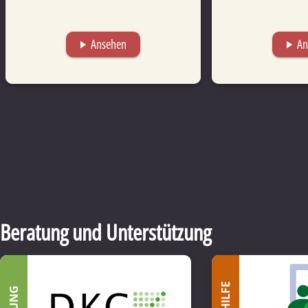
Ansehen
An
play_arrow
play_arrow
Beratung und Unterstützung