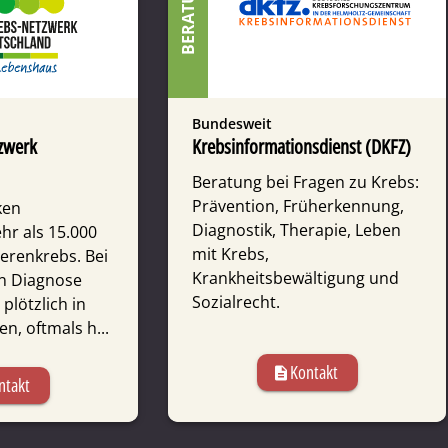
BERATUNG
Bundesweit
zwerk
Krebsinformations­dienst (DKFZ)
Beratung bei Fragen zu Krebs:
Prävention, Früherkennung,
ken
Diagnostik, Therapie, Leben
hr als 15.000
mit Krebs,
erenkrebs. Bei
Krankheitsbewältigung und
en Diagnose
Sozialrecht.
plötzlich in
en, oftmals h...
Kontakt
description
ntakt