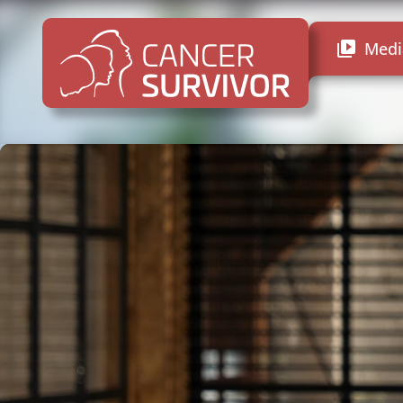
Medi
video_library