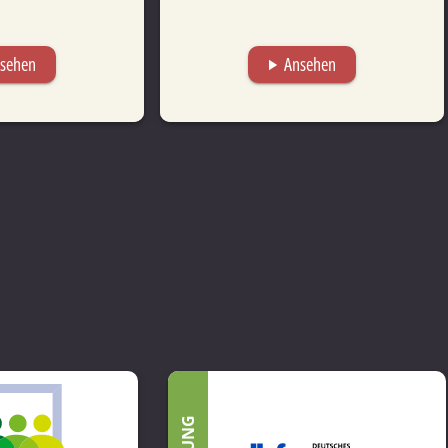
sehen
Ansehen
play_arrow