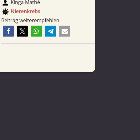
person
Kinga Mathé
coronavirus
Nieren­krebs
Beitrag weiterempfehlen: