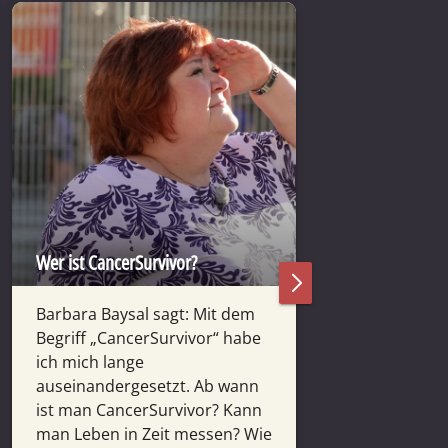
Wer ist CancerSurvivor?
Wer ist CancerSu
Barbara Baysal sagt: Mit dem
Tatjana Loose s
Begriff „CancerSurvivor“ habe
Krebs hat oder 
ich mich lange
Es sind Mensch
auseinandergesetzt. Ab wann
Stunden, Minu
ist man CancerSurvivor? Kann
Schicksalsschl
man Leben in Zeit messen? Wie
und die es...