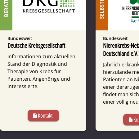
SELBSTHILFE
BERATUNG
Bundesweit
Bundesweit
Deutsche Krebsgesellschaft
Nierenkrebs-Net
Deutschland e.V.
Informationen zum aktuellen
Stand der Diagnostik und
Jährlich erkran
Therapie von Krebs für
hierzulande me
Patienten, Angehörige und
Patienten an Ni
Interessierte.
einer derartig
findet man sich 
einer völlig neu
Kontakt
description
Ko
description