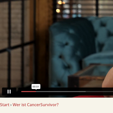
Start
›
Wer ist CancerSurvivor?