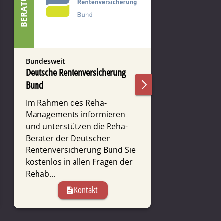
SELBSTHILFE
BERATUNG
Bundesweit
Bundesweit
Deutsche Rentenversicherung
Leben nach 
Bund
Wir sind K
erwerbsfähi
Im Rahmen des Reha-
den Folgen
Managements infor­mieren
leben. Zumei
und unter­stützen die Reha-
Therapie – 
Berater der Deutschen
Jahren – hin
Renten­ver­siche­rung Bund Sie
kosten­los in allen Fragen der
Reha­b...
descr
Kontakt
description