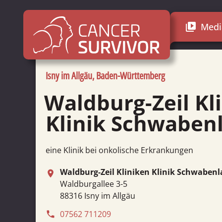
Medi
video_library
Isny im Allgäu, Baden-Württemberg
Waldburg-Zeil Kliniken
Klinik Schwaben
eine Klinik bei onkolische Erkrankungen
Waldburg-Zeil Kliniken Klinik Schwaben
place
Waldburgallee 3-5
88316 Isny im Allgäu
07562 711209
phone