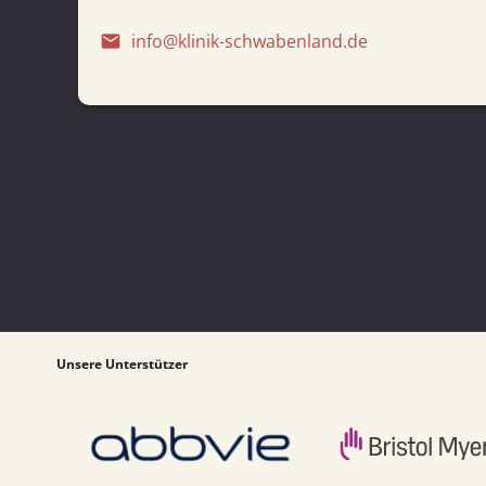
info@klinik-schwabenland.de
email
Unsere Unterstützer