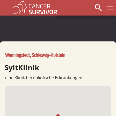
search
Wenningstedt, Schleswig-Holstein
SyltKlinik
eine Klinik bei onkolische Erkrankungen