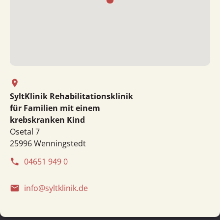
place
SyltKlinik Rehabilitationsklinik
für Familien mit einem
krebskranken Kind
Osetal 7
25996 Wenningstedt
04651 949 0
phone
info@syltklinik.de
email