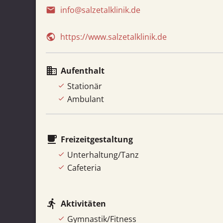
info@salzetalklinik.de
email
https://www.salzetalklinik.de
public
business
Aufenthalt
Stationär
Ambulant
local_cafe
Freizeitgestaltung
Unterhaltung/Tanz
Cafeteria
directions_run
Aktivitäten
Gymnastik/Fitness