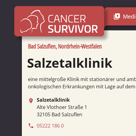
Medi
video_library
Bad Salzuflen, Nordrhein-Westfalen
Salzetalklinik
eine mittelgroße Klinik mit stationärer und am
onkologischen Erkrankungen mit Lage auf dem
Salzetalklinik
place
Alte Vlothoer Straße 1
32105 Bad Salzuflen
05222 186 0
phone