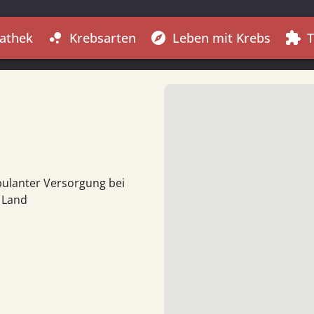
athek
Krebsarten
Leben mit Krebs
T
bubble_chart
explore
extension
bulanter Versorgung bei
 Land