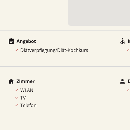
assignment
accessible
Angebot
Diätverpflegung/Diät-Kochkurs
home
person
Zimmer
D
WLAN
TV
Telefon