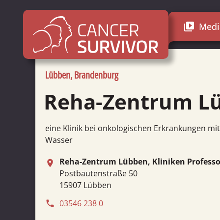
Medi
video_library
Lübben, Brandenburg
Reha-Zentrum L
eine Klinik bei onkologischen Erkrankungen m
Wasser
Reha-Zentrum Lübben, Kliniken Profess
place
Postbautenstraße 50
15907 Lübben
03546 238 0
phone