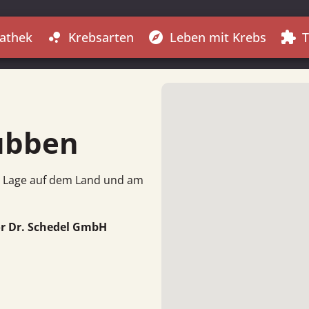
athek
Krebsarten
Leben mit Krebs
T
bubble_chart
explore
extension
übben
it Lage auf dem Land und am
or Dr. Schedel GmbH