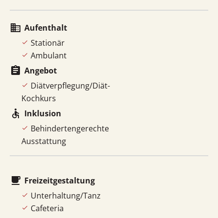
business
Aufenthalt
Stationär
Ambulant
assignment
Angebot
Diätverpflegung/Diät-
Kochkurs
accessible
Inklusion
Behindertengerechte
Ausstattung
local_cafe
Freizeitgestaltung
Unterhaltung/Tanz
Cafeteria