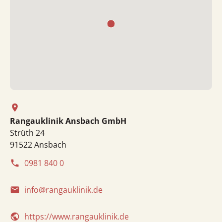
place
Rangauklinik Ansbach GmbH
Strüth 24
91522 Ansbach
0981 840 0
phone
info@rangauklinik.de
email
https://www.rangauklinik.de
public