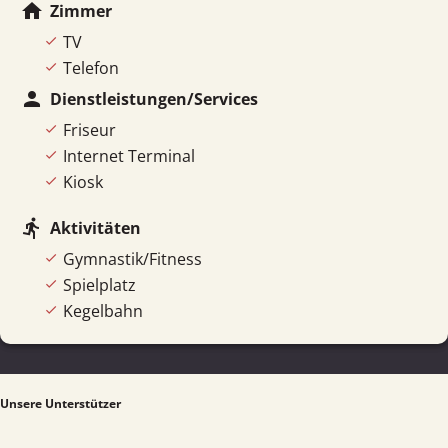
home
Zimmer
TV
Telefon
person
Dienstleistungen/Services
Friseur
Internet Terminal
Kiosk
directions_run
Aktivitäten
Gymnastik/Fitness
Spielplatz
Kegelbahn
Unsere Unterstützer