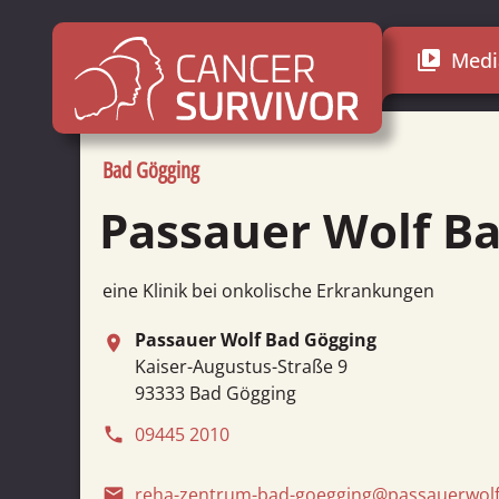
Medi
video_library
Bad Gögging
Passauer Wolf B
eine Klinik bei onkolische Erkrankungen
Passauer Wolf Bad Gögging
place
Kaiser-Augustus-Straße 9
93333 Bad Gögging
09445 2010
phone
reha-zentrum-bad-goegging@passauerwolf
email