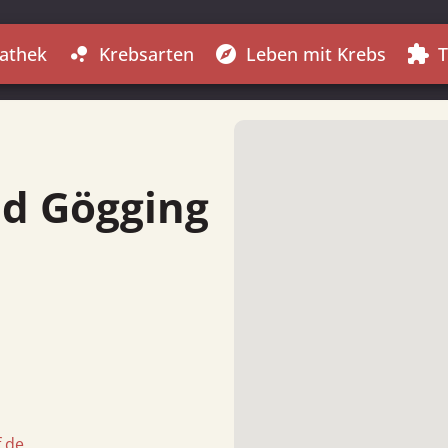
athek
Krebsarten
Leben mit Krebs
T
bubble_chart
explore
extension
ad Gögging
.de