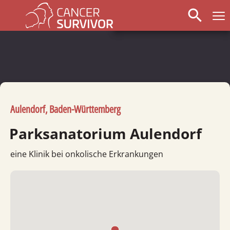
search
Aulendorf, Baden-Württemberg
Parksanatorium Aulendorf
eine Klinik bei onkolische Erkrankungen