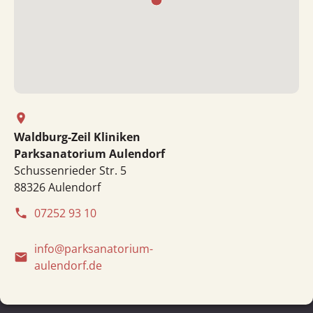
place
Waldburg-Zeil Kliniken
Parksanatorium Aulendorf
Schussenrieder Str. 5
88326 Aulendorf
07252 93 10
phone
info@parksanatorium-
email
aulendorf.de