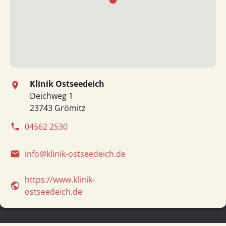
Klinik Ostseedeich
place
Deichweg 1
23743 Grömitz
04562 2530
phone
info@klinik-ostseedeich.de
email
https://www.klinik-
public
ostseedeich.de