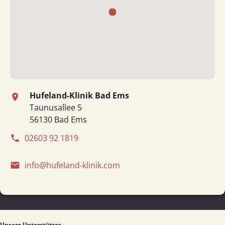
Hufeland-Klinik Bad Ems
place
Taunusallee 5
56130 Bad Ems
02603 92 1819
phone
info@hufeland-klinik.com
email
Unsere Unterstützer