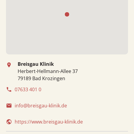
Breisgau Klinik
place
Herbert-Hellmann-Allee 37
79189 Bad Krozingen
07633 401 0
phone
info@breisgau-klinik.de
email
https://www.breisgau-klinik.de
public