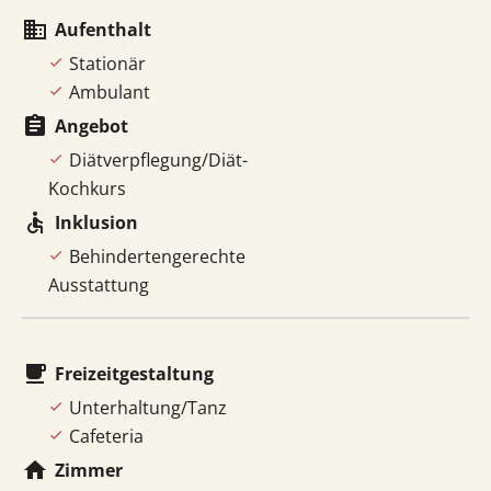
business
Aufenthalt
Stationär
Ambulant
assignment
Angebot
Diätverpflegung/Diät-
Kochkurs
accessible
Inklusion
Behindertengerechte
Ausstattung
local_cafe
Freizeitgestaltung
Unterhaltung/Tanz
Cafeteria
home
Zimmer