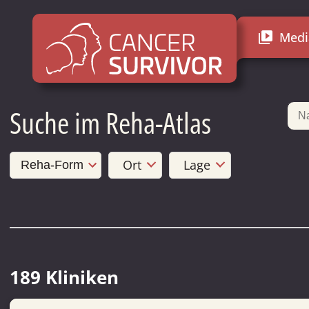
Medi
video_library
Suche im Reha-Atlas
Ort
Lage
189 Kliniken