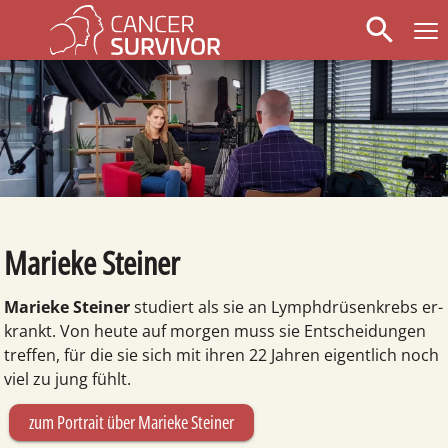
search
Marieke Steiner
Marieke Steiner
studiert als sie an Lymph­drüsen­krebs er­
krankt. Von heute auf morgen muss sie Ent­schei­dun­gen
tref­fen, für die sie sich mit ihren 22 Jahren eigentlich noch
viel zu jung fühlt.
zum Portrait über Marieke Steiner