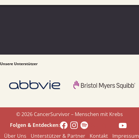
Unsere Unterstützer
© 2026 CancerSurvivor – Menschen mit Krebs
Spotify.com
Folgen & Entdecken
:
Über Uns
Unterstützer & Partner
Kontakt
Impressum