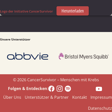
Herunterladen
Logo der Initiative CancerSurvivor
Unsere Unterstützer
© 2026 CancerSurvivor – Menschen mit Krebs
Spotify.com
Folgen & Entdecken
:
Über Uns
Unterstützer & Partner
Kontakt
Impressum
Datenschutz