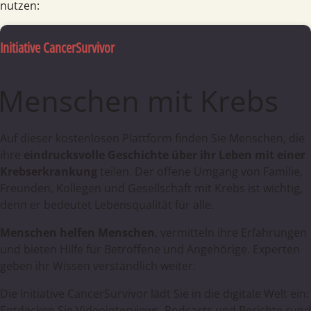
nutzen:
Initiative CancerSurvivor
Menschen mit Krebs
Auf dieser kostenlosen Plattform finden Sie Menschen, die
ihre
eindrucksvolle Geschichte über ihr Leben mit einer
Krebserkrankung
teilen. Der offene Umgang von Familie,
Freunden, Kollegen und Gesellschaft mit Krebs ist wichtig,
denn er bedeutet Lebensqualität für alle.
Menschen helfen Menschen
, vermitteln ihre Erfahrungen
und bieten Hilfe für Betroffene und Angehörige. Experten
geben ihr Wissen verständlich weiter.
Die Initiative CancerSurvivor lädt Sie in die digitale Welt ein:
Entdecken Sie Videointerviews, Podcasts und Berichte rund