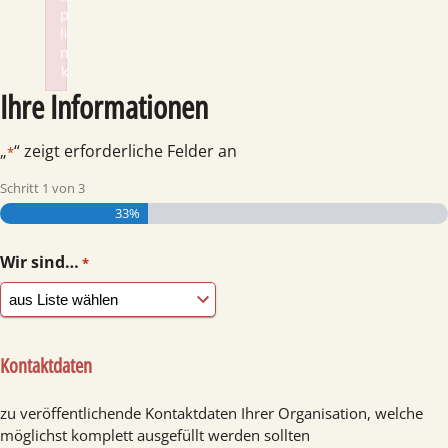
p
li
n
k
Ihre Informationen
Failed to initialize plugin: wplink
„
“ zeigt erforderliche Felder an
*
Schritt
1
von
3
33%
Wir sind…
*
Kontaktdaten
zu veröffentlichende Kontaktdaten Ihrer Organisation, welche
möglichst komplett ausgefüllt werden sollten