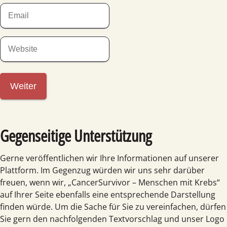
Z
E
*
e
u
m
f
s
a
o
a
W
i
n
t
e
l
z
b
s
i
t
e
Gegenseitige Unterstützung
Gerne veröffentlichen wir Ihre Informationen auf unserer
Plattform. Im Gegenzug würden wir uns sehr darüber
freuen, wenn wir, „CancerSurvivor – Menschen mit Krebs“
auf Ihrer Seite ebenfalls eine entsprechende Darstellung
finden würde. Um die Sache für Sie zu vereinfachen, dürfen
Sie gern den nachfolgenden Textvorschlag und unser Logo