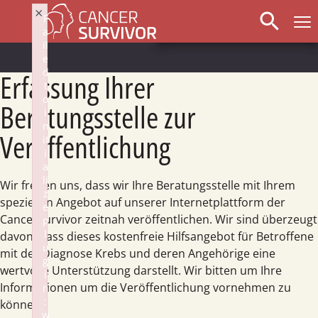
Schritt
×
search
F
1
a
von
il
3,
e
d
Erfassung Ihrer
t
o
Beratungsstelle zur
i
n
Veröffentlichung
it
i
a
li
Wir freuen uns, dass wir Ihre Beratungsstelle mit Ihrem
z
speziellen Angebot auf unserer Internetplattform der
e
CancerSurvivor zeitnah veröffentlichen. Wir sind überzeugt
p
l
davon, dass dieses kostenfreie Hilfsangebot für Betroffene
u
mit der Diagnose Krebs und deren Angehörige eine
g
wertvolle Unterstützung darstellt. Wir bitten um Ihre
i
Informationen um die Veröffentlichung vornehmen zu
n
:
können.
w