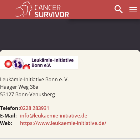
search
Leukämie-Initiative Bonn e. V.
Haager Weg 38a
53127 Bonn-Venusberg
Telefon:
0228 283931
E-Mail:
info@leukaemie-initiative.de
Web:
https://www.leukaemie-initiative.de/