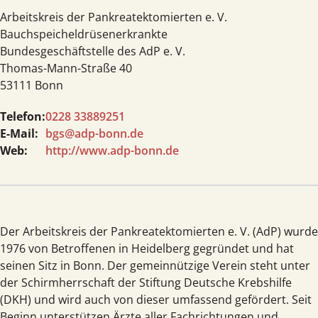
Arbeitskreis der Pankreatektomierten e. V.
Bauchspeicheldrüsen­erkrankte
Bundesgeschäftstelle des AdP e. V.
Thomas-Mann-Straße 40
53111 Bonn
Telefon:
0228 33889251
E-Mail:
bgs@adp-bonn.de
Web:
http://www.adp-bonn.de
Der Arbeits­kreis der Pankrea­tekto­mierten e. V. (AdP) wurde
1976 von Betroffenen in Heidel­berg gegründet und hat
seinen Sitz in Bonn. Der gemein­nützige Verein steht unter
der Schirm­herrschaft der Stiftung Deutsche Krebshilfe
(DKH) und wird auch von dieser umfassend gefördert. Seit
Beginn unterstützen Ärzte aller Fachrichtungen und